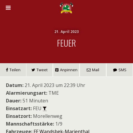
21. April 2023
FEUER
Teilen
Tweet
Anpinnen
Mail
SMS
Datum:
21. April 2023 um 22:39 Uhr
Alarmierungsart:
TME
Dauer:
51 Minuten
Einsatzart:
FEU
Einsatzort:
Morellenweg
Mannschaftsstärke:
1/9
Fahrzeuge:
FF Wandsbek-Marienthal