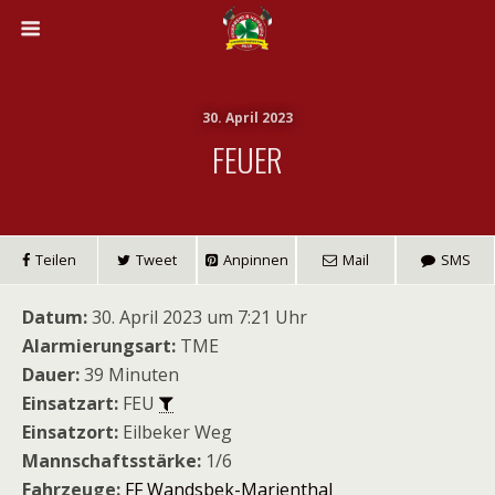
30. April 2023
FEUER
Teilen
Tweet
Anpinnen
Mail
SMS
Datum:
30. April 2023 um 7:21 Uhr
Alarmierungsart:
TME
Dauer:
39 Minuten
Einsatzart:
FEU
Einsatzort:
Eilbeker Weg
Mannschaftsstärke:
1/6
Fahrzeuge:
FF Wandsbek-Marienthal