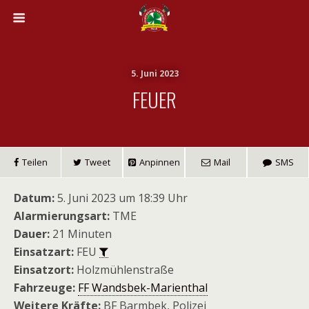
5. Juni 2023
FEUER
Teilen
Tweet
Anpinnen
Mail
SMS
Datum:
5. Juni 2023 um 18:39 Uhr
Alarmierungsart:
TME
Dauer:
21 Minuten
Einsatzart:
FEU
Einsatzort:
Holzmühlenstraße
Fahrzeuge:
FF Wandsbek-Marienthal
Weitere Kräfte:
BF Barmbek, Polizei