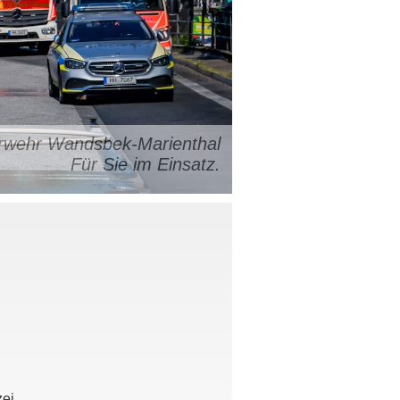
uerwehr Wandsbek-Marienthal
Für Sie im Einsatz.
zei