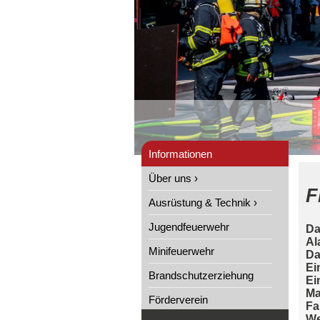
Informationen
Über uns ›
F
Ausrüstung & Technik ›
Jugendfeuerwehr
Da
Al
Minifeuerwehr
Da
Ei
Brandschutzerziehung
Ei
Ma
Förderverein
Fa
We