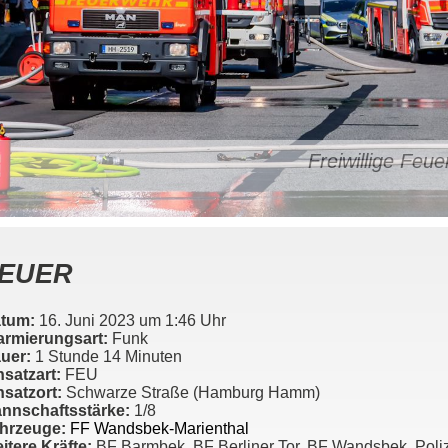
Freiwillige Fe
EUER
tum:
16. Juni 2023 um 1:46 Uhr
armierungsart:
Funk
uer:
1 Stunde 14 Minuten
nsatzart:
FEU
nsatzort:
Schwarze Straße (Hamburg Hamm)
nnschaftsstärke:
1/8
hrzeuge:
FF Wandsbek-Marienthal
itere Kräfte:
BF Barmbek, BF Berliner Tor, BF Wandsbek, Poli