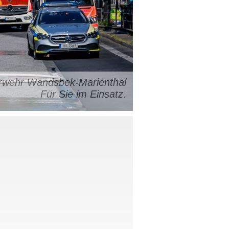
uerwehr Wandsbek-Marienthal
Für Sie im Einsatz.