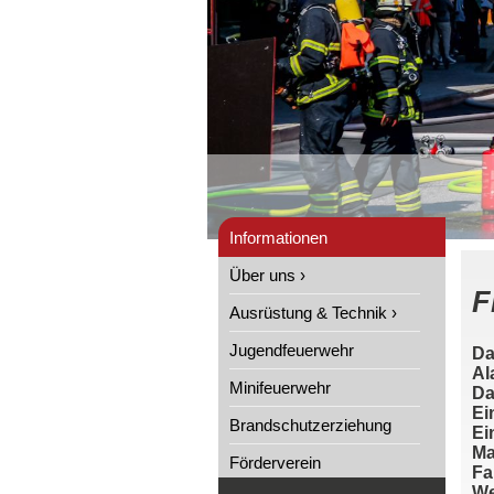
Informationen
Über uns ›
F
Ausrüstung & Technik ›
Jugendfeuerwehr
Da
Al
Minifeuerwehr
Da
Ei
Brandschutzerziehung
Ei
Ma
Förderverein
Fa
We