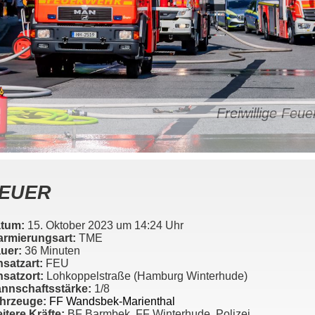
Freiwillige Fe
EUER
tum:
15. Oktober 2023 um 14:24 Uhr
armierungsart:
TME
uer:
36 Minuten
nsatzart:
FEU
nsatzort:
Lohkoppelstraße (Hamburg Winterhude)
nnschaftsstärke:
1/8
hrzeuge:
FF Wandsbek-Marienthal
itere Kräfte:
BF Barmbek, FF Winterhude, Polizei