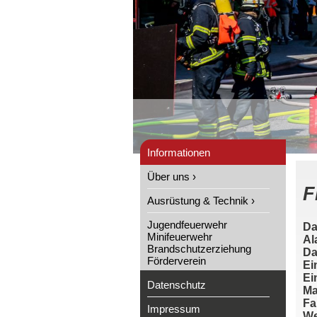
Informationen
Über uns ›
F
Ausrüstung & Technik ›
Jugendfeuerwehr
Da
Minifeuerwehr
Al
Brandschutzerziehung
Da
Förderverein
Ei
Ei
Datenschutz
Ma
Fa
Impressum
We