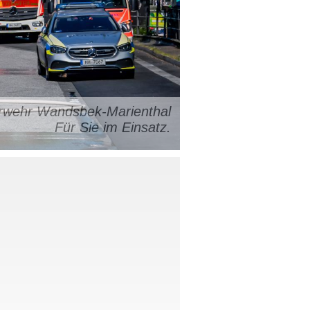
uerwehr Wandsbek-Marienthal
Für Sie im Einsatz.