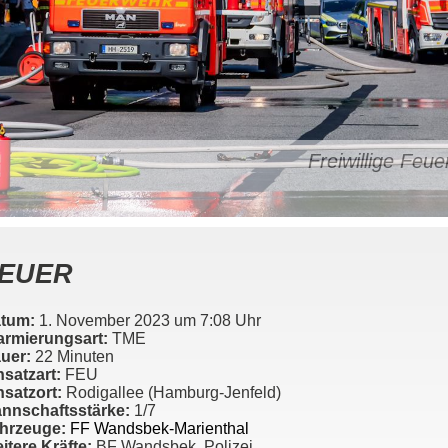
Freiwillige Fe
EUER
tum:
1. November 2023 um 7:08 Uhr
armierungsart:
TME
uer:
22 Minuten
nsatzart:
FEU
nsatzort:
Rodigallee (Hamburg-Jenfeld)
nnschaftsstärke:
1/7
hrzeuge:
FF Wandsbek-Marienthal
itere Kräfte:
BF Wandsbek, Polizei