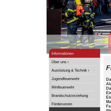
Informationen
Über uns ›
F
Ausrüstung & Technik ›
Jugendfeuerwehr
Da
Al
Minifeuerwehr
Da
Ei
Brandschutzerziehung
Ei
Ma
Förderverein
Fa
We