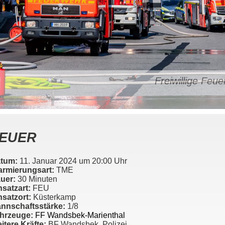
Freiwillige Fe
EUER
tum:
11. Januar 2024 um 20:00 Uhr
armierungsart:
TME
uer:
30 Minuten
nsatzart:
FEU
nsatzort:
Küsterkamp
nnschaftsstärke:
1/8
hrzeuge:
FF Wandsbek-Marienthal
itere Kräfte:
BF Wandsbek, Polizei