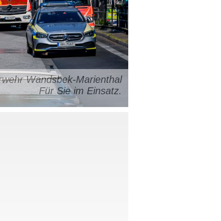
uerwehr Wandsbek-Marienthal
Für Sie im Einsatz.