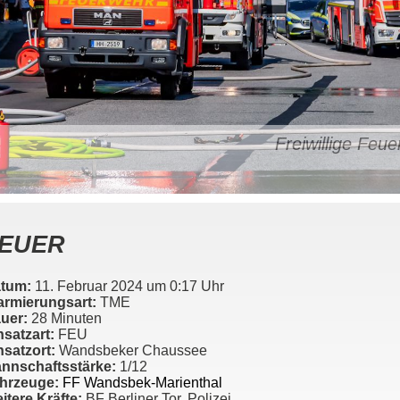
Freiwillige Fe
EUER
tum:
11. Februar 2024 um 0:17 Uhr
armierungsart:
TME
uer:
28 Minuten
nsatzart:
FEU
nsatzort:
Wandsbeker Chaussee
nnschaftsstärke:
1/12
hrzeuge:
FF Wandsbek-Marienthal
itere Kräfte:
BF Berliner Tor, Polizei