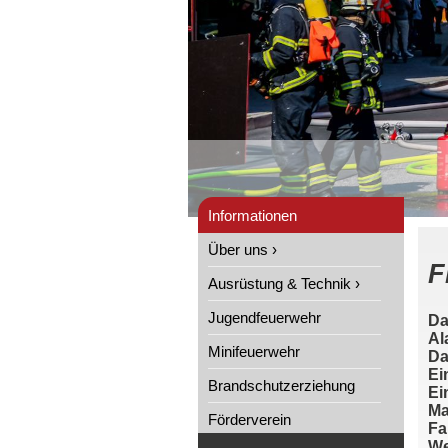
Informationen
Über uns ›
F
Ausrüstung & Technik ›
Jugendfeuerwehr
Da
Al
Minifeuerwehr
Da
Ei
Brandschutzerziehung
Ei
Ma
Förderverein
Fa
We