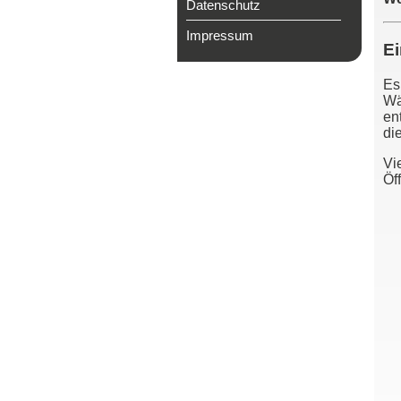
Datenschutz
Impressum
Ei
Es
Wä
en
di
Vi
Öff