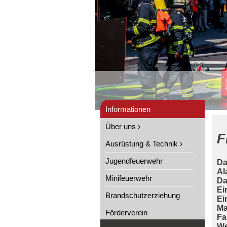
Informationen
Über uns ›
F
Ausrüstung & Technik ›
Jugendfeuerwehr
Da
Al
Minifeuerwehr
Da
Ei
Brandschutzerziehung
Ei
Ma
Förderverein
Fa
We