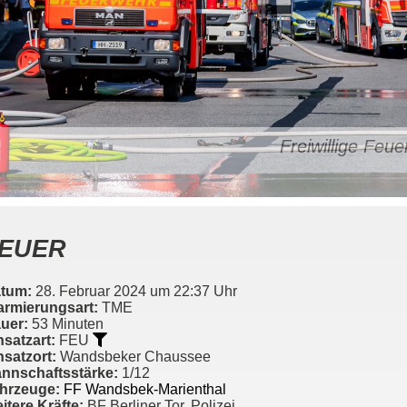
Freiwillige Fe
EUER
tum:
28. Februar 2024 um 22:37 Uhr
armierungsart:
TME
uer:
53 Minuten
nsatzart:
FEU
nsatzort:
Wandsbeker Chaussee
nnschaftsstärke:
1/12
hrzeuge:
FF Wandsbek-Marienthal
itere Kräfte:
BF Berliner Tor, Polizei