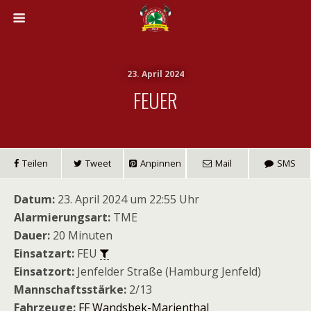
23. April 2024
FEUER
Teilen
Tweet
Anpinnen
Mail
SMS
Datum:
23. April 2024 um 22:55 Uhr
Alarmierungsart:
TME
Dauer:
20 Minuten
Einsatzart:
FEU
Einsatzort:
Jenfelder Straße (Hamburg Jenfeld)
Mannschaftsstärke:
2/13
Fahrzeuge:
FF Wandsbek-Marienthal