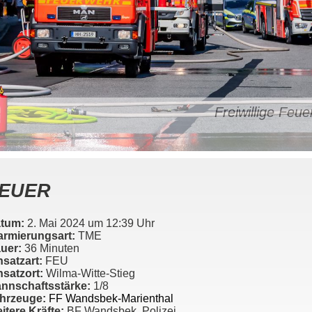
Freiwillige Fe
EUER
tum:
2. Mai 2024 um 12:39 Uhr
armierungsart:
TME
uer:
36 Minuten
nsatzart:
FEU
nsatzort:
Wilma-Witte-Stieg
nnschaftsstärke:
1/8
hrzeuge:
FF Wandsbek-Marienthal
itere Kräfte:
BF Wandsbek, Polizei