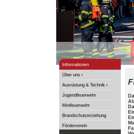
Informationen
Über uns ›
F
Ausrüstung & Technik ›
Jugendfeuerwehr
Da
Al
Minifeuerwehr
Da
Ei
Brandschutzerziehung
Ei
Ma
Förderverein
Fa
We