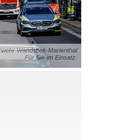
uerwehr Wandsbek-Marienthal
Für Sie im Einsatz.