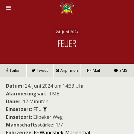
24. Juni 2024
FEUER
Teilen
Tweet
Anpinnen
Mail
SMS
Datum:
24. Juni 2024 um 14:33 Uhr
Alarmierungsart:
TME
Dauer:
17 Minuten
Einsatzart:
FEU
Einsatzort:
Eilbeker Weg
Mannschaftsstärke:
1/7
Fahrzeuge:
FF Wandsbek-Marienthal