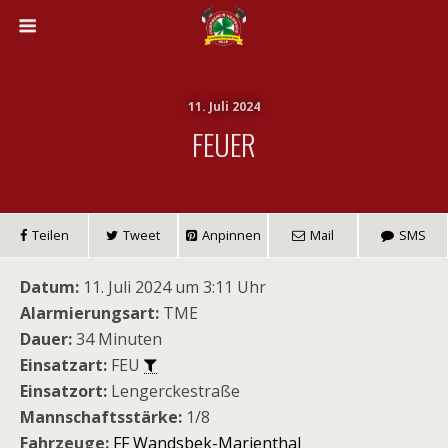
11. Juli 2024
FEUER
Teilen
Tweet
Anpinnen
Mail
SMS
Datum:
11. Juli 2024 um 3:11 Uhr
Alarmierungsart:
TME
Dauer:
34 Minuten
Einsatzart:
FEU
Einsatzort:
Lengerckestraße
Mannschaftsstärke:
1/8
Fahrzeuge:
FF Wandsbek-Marienthal