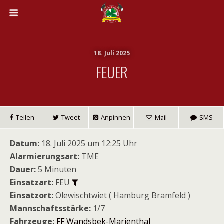
18. Juli 2025
FEUER
Teilen
Tweet
Anpinnen
Mail
SMS
Datum:
18. Juli 2025 um 12:25 Uhr
Alarmierungsart:
TME
Dauer:
5 Minuten
Einsatzart:
FEU
Einsatzort:
Olewischtwiet ( Hamburg Bramfeld )
Mannschaftsstärke:
1/7
Fahrzeuge:
FF Wandsbek-Marienthal