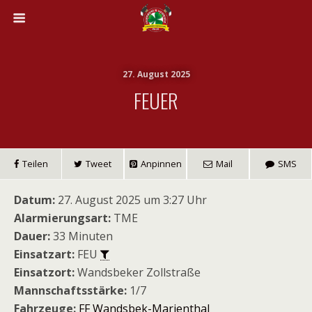
27. August 2025
FEUER
Teilen
Tweet
Anpinnen
Mail
SMS
Datum:
27. August 2025 um 3:27 Uhr
Alarmierungsart:
TME
Dauer:
33 Minuten
Einsatzart:
FEU
Einsatzort:
Wandsbeker Zollstraße
Mannschaftsstärke:
1/7
Fahrzeuge:
FF Wandsbek-Marienthal