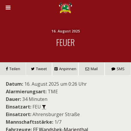
16. August 2025
FEUER
Teilen
Tweet
Anpinnen
Mail
SMS
Datum:
16. August 2025 um 0:26 Uhr
Alarmierungsart:
TME
Dauer:
34 Minuten
Einsatzart:
FEU
Einsatzort:
Ahrensburger Straße
Mannschaftsstärke:
1/7
Fahrzeuge:
FF Wandsbek-Marienthal