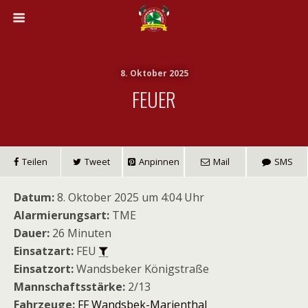
8. Oktober 2025
FEUER
Teilen
Tweet
Anpinnen
Mail
SMS
Datum:
8. Oktober 2025 um 4:04 Uhr
Alarmierungsart:
TME
Dauer:
26 Minuten
Einsatzart:
FEU
Einsatzort:
Wandsbeker Königstraße
Mannschaftsstärke:
2/13
Fahrzeuge:
FF Wandsbek-Marienthal