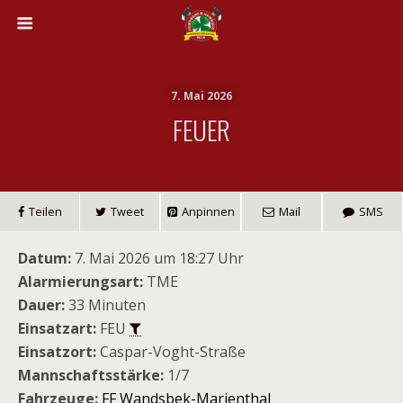
7. Mai 2026
FEUER
Teilen
Tweet
Anpinnen
Mail
SMS
Datum:
7. Mai 2026 um 18:27 Uhr
Alarmierungsart:
TME
Dauer:
33 Minuten
Einsatzart:
FEU
Einsatzort:
Caspar-Voght-Straße
Mannschaftsstärke:
1/7
Fahrzeuge:
FF Wandsbek-Marienthal