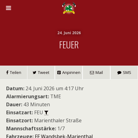
24. Juni 2026
FEUER
Teilen
Tweet
Anpinnen
Mail
SMS
Datum:
24. Juni 2026 um 4:17 Uhr
Alarmierungsart:
TME
Dauer:
43 Minuten
Einsatzart:
FEU
Einsatzort:
Marienthaler Straße
Mannschaftsstärke:
1/7
Fahrzeuge:
FF Wandsbek-Marienthal