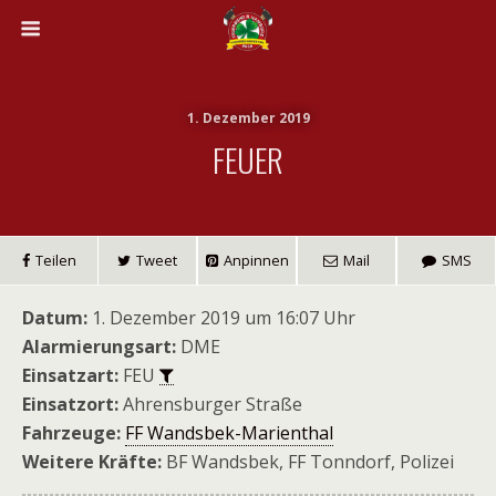
1. Dezember 2019
FEUER
Teilen
Tweet
Anpinnen
Mail
SMS
Datum:
1. Dezember 2019 um 16:07 Uhr
Alarmierungsart:
DME
Einsatzart:
FEU
Einsatzort:
Ahrensburger Straße
Fahrzeuge:
FF Wandsbek-Marienthal
Weitere Kräfte:
BF Wandsbek, FF Tonndorf, Polizei