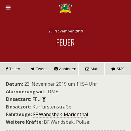
23. November 2019
FEUER
Teilen
Tweet
Anpinnen
Mail
SMS
Datum:
23. November 2019 um 11:54 Uhr
Alarmierungsart:
DME
Einsatzart:
FEU
Einsatzort:
Kurfürstenstraße
Fahrzeuge:
FF Wandsbek-Marienthal
Weitere Kräfte:
BF Wandsbek, Polizei