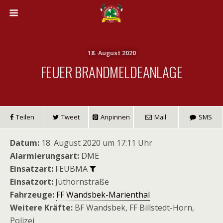
18. August 2020
FEUER BRANDMELDEANLAGE
Teilen
Tweet
Anpinnen
Mail
SMS
Datum:
18. August 2020 um 17:11 Uhr
Alarmierungsart:
DME
Einsatzart:
FEUBMA
Einsatzort:
Jüthornstraße
Fahrzeuge:
FF Wandsbek-Marienthal
Weitere Kräfte:
BF Wandsbek, FF Billstedt-Horn,
Polizei