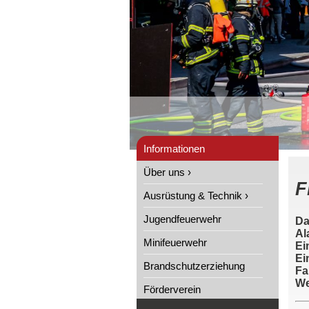
Informationen
Über uns ›
F
Ausrüstung & Technik ›
Jugendfeuerwehr
Da
Al
Minifeuerwehr
Ei
Ei
Brandschutzerziehung
Fa
We
Förderverein