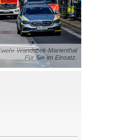
uerwehr Wandsbek-Marienthal
Für Sie im Einsatz.