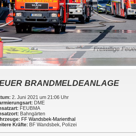
Freiwillige Fe
EUER BRANDMELDEANLAGE
tum:
2. Juni 2021 um 21:06 Uhr
armierungsart:
DME
nsatzart:
FEUBMA
nsatzort:
Bahngärten
hrzeuge:
FF Wandsbek-Marienthal
itere Kräfte:
BF Wandsbek, Polizei