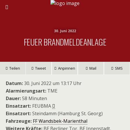
30. Juni 2022
FEUER BRANDMELDEANLAGE
Teilen
Tweet
Anpinnen
Mail
SMS
Datum:
30. Juni 2022 um 13:17 Uhr
Alarmierungsart:
TME
Dauer:
58 Minuten
Einsatzart:
FEUBMA
Einsatzort:
Steindamm (Hamburg St. Georg)
Fahrzeuge:
FF Wandsbek-Marienthal
Weitere Kräfte:
BF Berliner Tor, BF Innenstadt,