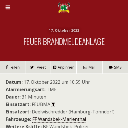
17. Oktober 2022
FEUER BRANDMELDEANLAGE
Teilen
Tweet
Anpinnen
Mail
SMS
Datum:
17. Oktober 2022 um 10:59 Uhr
Alarmierungsart:
TME
Dauer:
31 Minuten
Einsatzart:
FEUBMA
Einsatzort:
Deelwischredder (Hamburg-Tonndorf)
Fahrzeuge:
FF Wandsbek-Marienthal
Weitere Kräfte:
BF Wandsbek, Polizei