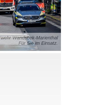
uerwehr Wandsbek-Marienthal
Für Sie im Einsatz.