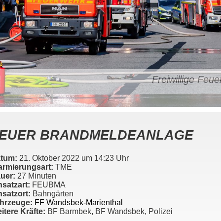
Freiwillige Fe
EUER BRANDMELDEANLAGE
tum:
21. Oktober 2022 um 14:23 Uhr
armierungsart:
TME
uer:
27 Minuten
nsatzart:
FEUBMA
nsatzort:
Bahngärten
hrzeuge:
FF Wandsbek-Marienthal
itere Kräfte:
BF Barmbek, BF Wandsbek, Polizei