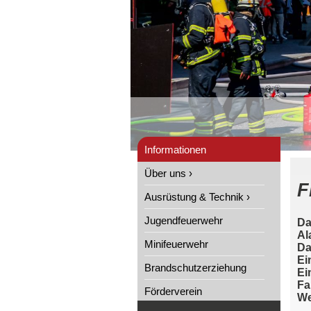
Informationen
Über uns ›
F
Ausrüstung & Technik ›
Jugendfeuerwehr
Da
Al
Minifeuerwehr
Da
Ei
Brandschutzerziehung
Ei
Fa
Förderverein
We