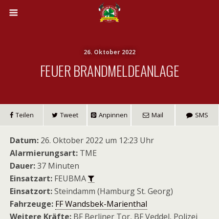
26. Oktober 2022
FEUER BRANDMELDEANLAGE
Teilen
Tweet
Anpinnen
Mail
SMS
Datum:
26. Oktober 2022 um 12:23 Uhr
Alarmierungsart:
TME
Dauer:
37 Minuten
Einsatzart:
FEUBMA
Einsatzort:
Steindamm (Hamburg St. Georg)
Fahrzeuge:
FF Wandsbek-Marienthal
Weitere Kräfte:
BF Berliner Tor, BF Veddel, Polizei