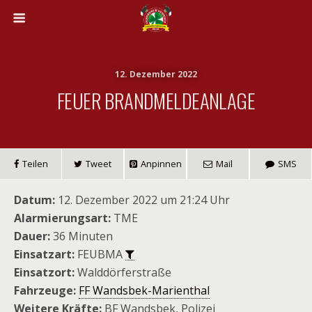
12. Dezember 2022
FEUER BRANDMELDEANLAGE
Teilen
Tweet
Anpinnen
Mail
SMS
Datum:
12. Dezember 2022 um 21:24 Uhr
Alarmierungsart:
TME
Dauer:
36 Minuten
Einsatzart:
FEUBMA
Einsatzort:
Walddörferstraße
Fahrzeuge:
FF Wandsbek-Marienthal
Weitere Kräfte:
BF Wandsbek, Polizei