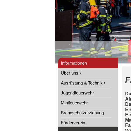
Informationen
Über uns ›
F
Ausrüstung & Technik ›
Jugendfeuerwehr
Da
Al
Minifeuerwehr
Da
Ei
Brandschutzerziehung
Ei
Ma
Förderverein
Fa
We