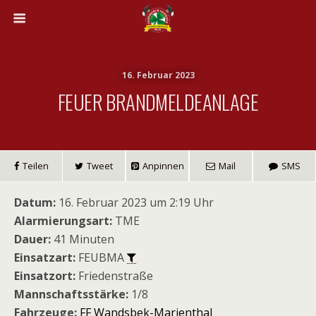
16. Februar 2023
FEUER BRANDMELDEANLAGE
Teilen
Tweet
Anpinnen
Mail
SMS
Datum:
16. Februar 2023 um 2:19 Uhr
Alarmierungsart:
TME
Dauer:
41 Minuten
Einsatzart:
FEUBMA
Einsatzort:
Friedenstraße
Mannschaftsstärke:
1/8
Fahrzeuge:
FF Wandsbek-Marienthal