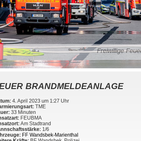
Freiwillige Fe
EUER BRANDMELDEANLAGE
tum:
4. April 2023 um 1:27 Uhr
armierungsart:
TME
uer:
33 Minuten
nsatzart:
FEUBMA
nsatzort:
Am Stadtrand
nnschaftsstärke:
1/6
hrzeuge:
FF Wandsbek-Marienthal
itere Kräfte:
BF Wandsbek, Polizei