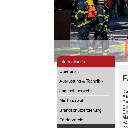
Informationen
Über uns ›
F
Ausrüstung & Technik ›
Jugendfeuerwehr
Da
Al
Minifeuerwehr
Da
Ei
Brandschutzerziehung
Ei
Ma
Förderverein
Fa
We