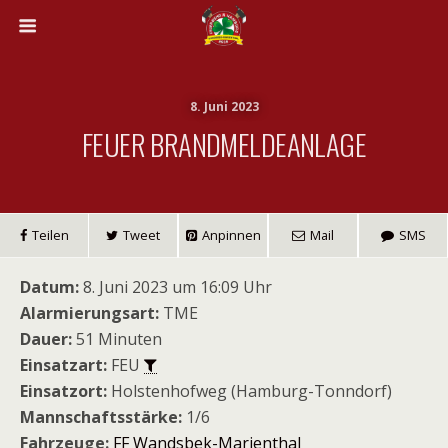
8. Juni 2023
FEUER BRANDMELDEANLAGE
Teilen
Tweet
Anpinnen
Mail
SMS
Datum:
8. Juni 2023 um 16:09 Uhr
Alarmierungsart:
TME
Dauer:
51 Minuten
Einsatzart:
FEU
Einsatzort:
Holstenhofweg (Hamburg-Tonndorf)
Mannschaftsstärke:
1/6
Fahrzeuge:
FF Wandsbek-Marienthal