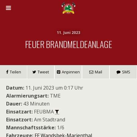
11. Juni 2023
FEUER BRANDMELDEANLAGE
Teilen
Tweet
Anpinnen
Mail
SMS
Datum:
11. Juni 2023 um 0:17 Uhr
Alarmierungsart:
TME
Dauer:
43 Minuten
Einsatzart:
FEUBMA
Einsatzort:
Am Stadtrand
Mannschaftsstärke:
1/6
Fahrzeuge:
FF Wandsbek-Marienthal