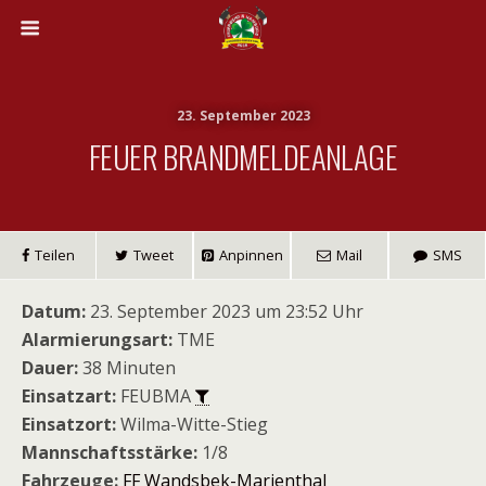
23. September 2023
FEUER BRANDMELDEANLAGE
Teilen
Tweet
Anpinnen
Mail
SMS
Datum:
23. September 2023 um 23:52 Uhr
Alarmierungsart:
TME
Dauer:
38 Minuten
Einsatzart:
FEUBMA
Einsatzort:
Wilma-Witte-Stieg
Mannschaftsstärke:
1/8
Fahrzeuge:
FF Wandsbek-Marienthal