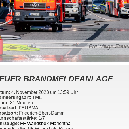
Freiwillige Fe
EUER BRANDMELDEANLAGE
tum:
4. November 2023 um 13:59 Uhr
armierungsart:
TME
uer:
31 Minuten
nsatzart:
FEUBMA
nsatzort:
Friedrich-Ebert-Damm
nnschaftsstärke:
1/7
hrzeuge:
FF Wandsbek-Marienthal
itere Kräfte:
BF Wandsbek, Polizei