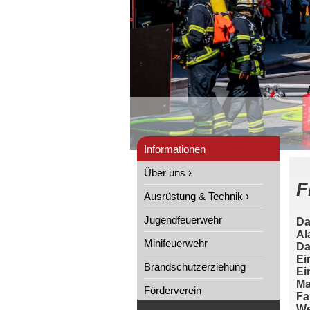
Informationen
Über uns ›
F
Ausrüstung & Technik ›
Jugendfeuerwehr
Da
Al
Minifeuerwehr
Da
Ei
Brandschutzerziehung
Ei
Ma
Förderverein
Fa
We