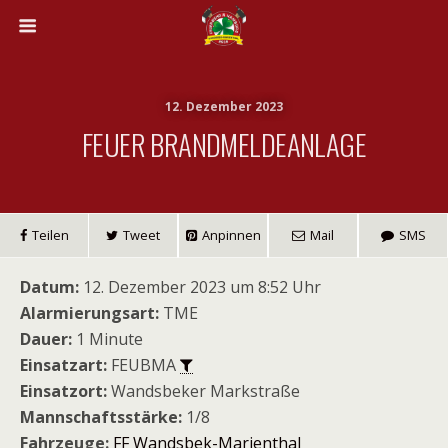
12. Dezember 2023
FEUER BRANDMELDEANLAGE
Teilen
Tweet
Anpinnen
Mail
SMS
Datum:
12. Dezember 2023 um 8:52 Uhr
Alarmierungsart:
TME
Dauer:
1 Minute
Einsatzart:
FEUBMA
Einsatzort:
Wandsbeker Markstraße
Mannschaftsstärke:
1/8
Fahrzeuge:
FF Wandsbek-Marienthal