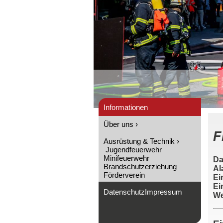
Informationen
Über uns ›
F
Ausrüstung & Technik ›
Jugendfeuerwehr
Minifeuerwehr
Da
Brandschutzerziehung
Al
Förderverein
Ei
Ei
Datenschutz
Impressum
We