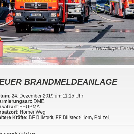
Freiwillige Fe
EUER BRANDMELDEANLAGE
tum:
24. Dezember 2019 um 11:15 Uhr
armierungsart:
DME
nsatzart:
FEUBMA
nsatzort:
Horner Weg
itere Kräfte:
BF Billstedt, FF Billstedt-Horn, Polizei