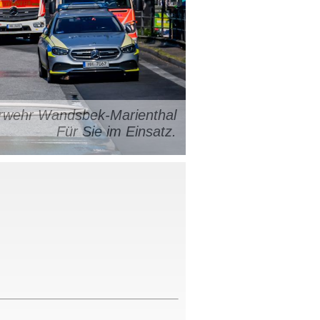
uerwehr Wandsbek-Marienthal
Für Sie im Einsatz.