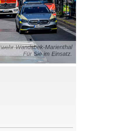
uerwehr Wandsbek-Marienthal
Für Sie im Einsatz.