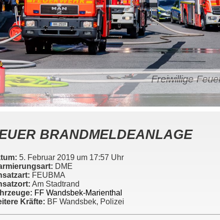
Freiwillige Fe
EUER BRANDMELDEANLAGE
tum:
5. Februar 2019 um 17:57 Uhr
armierungsart:
DME
nsatzart:
FEUBMA
nsatzort:
Am Stadtrand
hrzeuge:
FF Wandsbek-Marienthal
itere Kräfte:
BF Wandsbek, Polizei