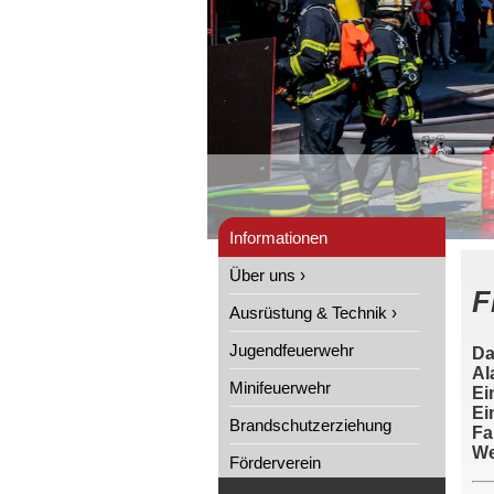
Informationen
Über uns ›
F
Ausrüstung & Technik ›
Jugendfeuerwehr
Da
Al
Minifeuerwehr
Ei
Ei
Brandschutzerziehung
Fa
We
Förderverein