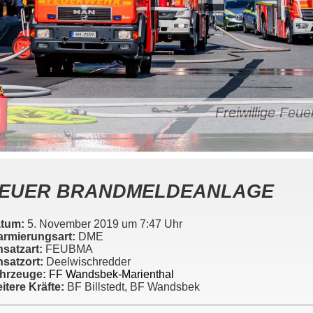
Freiwillige Fe
EUER BRANDMELDEANLAGE
tum:
5. November 2019 um 7:47 Uhr
armierungsart:
DME
nsatzart:
FEUBMA
nsatzort:
Deelwischredder
hrzeuge:
FF Wandsbek-Marienthal
itere Kräfte:
BF Billstedt, BF Wandsbek