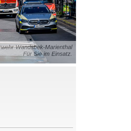
uerwehr Wandsbek-Marienthal
Für Sie im Einsatz.