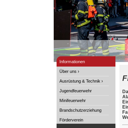
Informationen
Über uns ›
F
Ausrüstung & Technik ›
Jugendfeuerwehr
Da
Al
Minifeuerwehr
Ei
Ei
Brandschutzerziehung
Fa
We
Förderverein