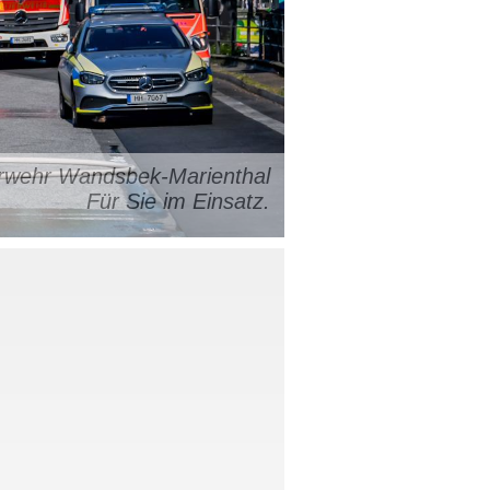
uerwehr Wandsbek-Marienthal
Für Sie im Einsatz.