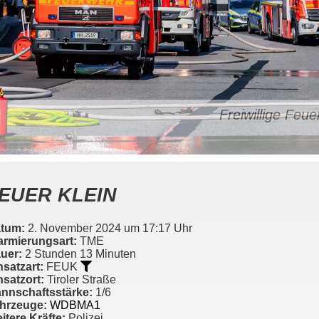
Freiwillige Fe
EUER KLEIN
tum:
2. November 2024 um 17:17 Uhr
armierungsart:
TME
uer:
2 Stunden 13 Minuten
nsatzart:
FEUK
nsatzort:
Tiroler Straße
nnschaftsstärke:
1/6
hrzeuge:
WDBMA1
itere Kräfte:
Polizei