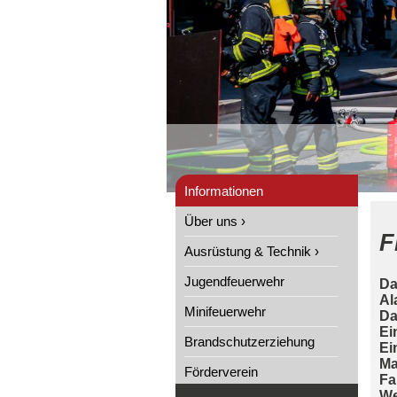
Informationen
Über uns ›
F
Ausrüstung & Technik ›
Jugendfeuerwehr
Da
Al
Minifeuerwehr
Da
Ei
Brandschutzerziehung
Ei
Ma
Förderverein
Fa
We