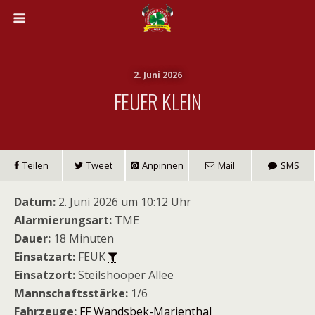
2. Juni 2026
FEUER KLEIN
Teilen
Tweet
Anpinnen
Mail
SMS
Datum:
2. Juni 2026 um 10:12 Uhr
Alarmierungsart:
TME
Dauer:
18 Minuten
Einsatzart:
FEUK
Einsatzort:
Steilshooper Allee
Mannschaftsstärke:
1/6
Fahrzeuge:
FF Wandsbek-Marienthal