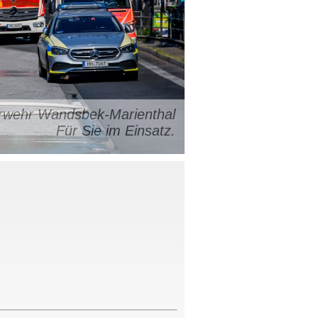
uerwehr Wandsbek-Marienthal
Für Sie im Einsatz.