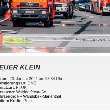
Freiwillige Fe
EUER KLEIN
tum:
23. Januar 2021 um 23:34 Uhr
armierungsart:
DME
nsatzart:
FEUK
nsatzort:
Walddörferstraße
hrzeuge:
FF Wandsbek-Marienthal
itere Kräfte:
Polizei