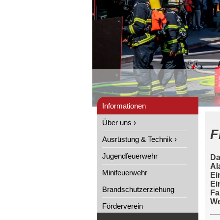
Informationen
Über uns ›
F
Ausrüstung & Technik ›
Jugendfeuerwehr
Da
Al
Minifeuerwehr
Ei
Ei
Brandschutzerziehung
Fa
We
Förderverein