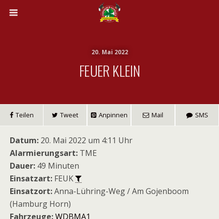
20. Mai 2022
FEUER KLEIN
Teilen
Tweet
Anpinnen
Mail
SMS
Datum:
20. Mai 2022 um 4:11 Uhr
Alarmierungsart:
TME
Dauer:
49 Minuten
Einsatzart:
FEUK
Einsatzort:
Anna-Lühring-Weg / Am Gojenboom
(Hamburg Horn)
Fahrzeuge:
WDBMA1