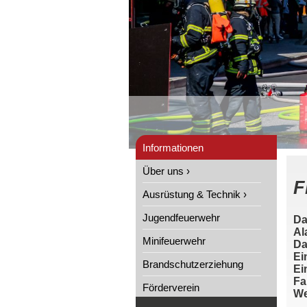
Informationen
Über uns ›
F
Ausrüstung & Technik ›
Jugendfeuerwehr
Da
Al
Minifeuerwehr
Da
Ei
Brandschutzerziehung
Ei
Fa
Förderverein
We