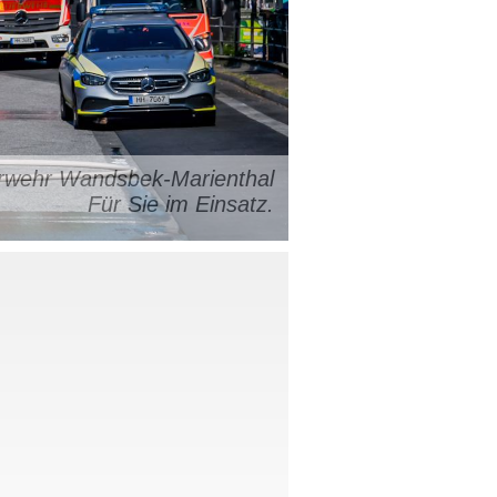
uerwehr Wandsbek-Marienthal
Für Sie im Einsatz.