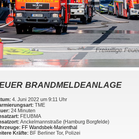
Freiwillige Fe
EUER BRANDMELDEANLAGE
tum:
4. Juni 2022 um 9:11 Uhr
armierungsart:
TME
uer:
24 Minuten
nsatzart:
FEUBMA
nsatzort:
Anckelmannstraße (Hamburg Borgfelde)
hrzeuge:
FF Wandsbek-Marienthal
itere Kräfte:
BF Berliner Tor, Polizei