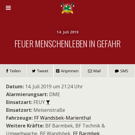
14. Juli 2019
FEUER MENSCHENLEBEN IN GEFAHR
Teilen
Tweet
Anpinnen
Mail
SMS
Datum:
14. Juli 2019 um 21:24 Uhr
Alarmierungsart:
DME
Einsatzart:
FEUY
Einsatzort:
Meisenstraße
Fahrzeuge:
FF Wandsbek-Marienthal
Weitere Kräfte:
BF Barmbek, BF Technik &
Umweltwache, BF Wandsbek,
FF Barmbek
,