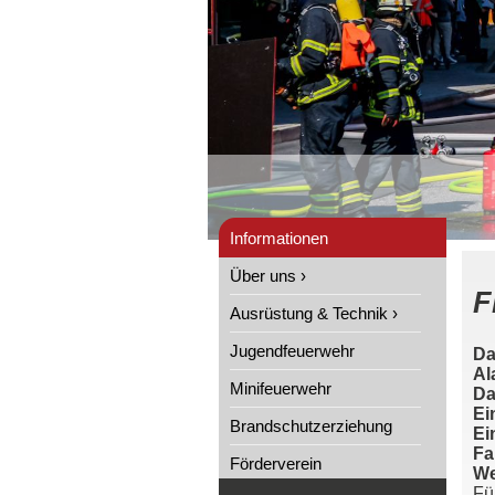
Informationen
Über uns ›
F
Ausrüstung & Technik ›
Jugendfeuerwehr
Da
Al
Minifeuerwehr
Da
Ei
Brandschutzerziehung
Ei
Fa
Förderverein
We
Fü