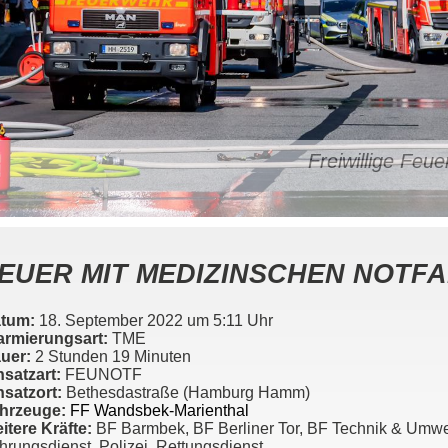
Freiwillige Fe
EUER MIT MEDIZINSCHEN NOTFA
tum:
18. September 2022 um 5:11 Uhr
armierungsart:
TME
uer:
2 Stunden 19 Minuten
nsatzart:
FEUNOTF
nsatzort:
Bethesdastraße (Hamburg Hamm)
hrzeuge:
FF Wandsbek-Marienthal
itere Kräfte:
BF Barmbek, BF Berliner Tor, BF Technik & Umwel
hrungsdienst, Polizei, Rettungsdienst