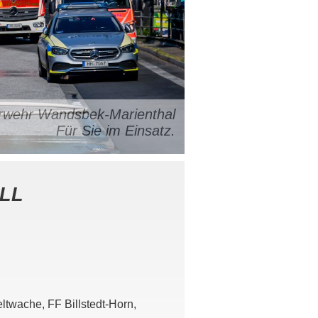
uerwehr Wandsbek-Marienthal
Für Sie im Einsatz.
LL
twache, FF Billstedt-Horn,