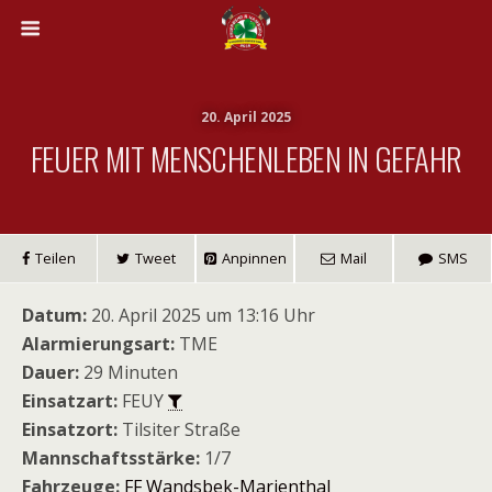
20. April 2025
FEUER MIT MENSCHENLEBEN IN GEFAHR
Teilen
Tweet
Anpinnen
Mail
SMS
Datum:
20. April 2025 um 13:16 Uhr
Alarmierungsart:
TME
Dauer:
29 Minuten
Einsatzart:
FEUY
Einsatzort:
Tilsiter Straße
Mannschaftsstärke:
1/7
Fahrzeuge:
FF Wandsbek-Marienthal