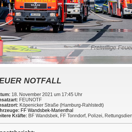
Freiwillige Fe
EUER NOTFALL
tum:
18. November 2021 um 17:45 Uhr
nsatzart:
FEUNOTF
nsatzort:
Köpenicker Straße (Hamburg-Rahlstedt)
hrzeuge:
FF Wandsbek-Marienthal
itere Kräfte:
BF Wandsbek, FF Tonndorf, Polizei, Rettungsdien