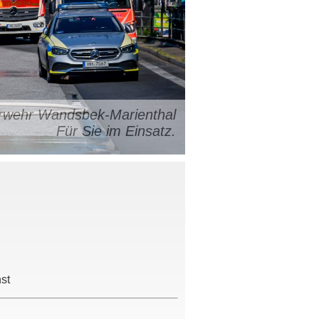
uerwehr Wandsbek-Marienthal
Für Sie im Einsatz.
st