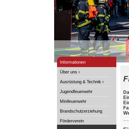
Informationen
Über uns ›
F
Ausrüstung & Technik ›
Jugendfeuerwehr
Da
Ei
Minifeuerwehr
Ei
Fa
Brandschutzerziehung
We
Förderverein