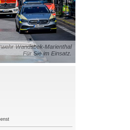
uerwehr Wandsbek-Marienthal
Für Sie im Einsatz.
ienst