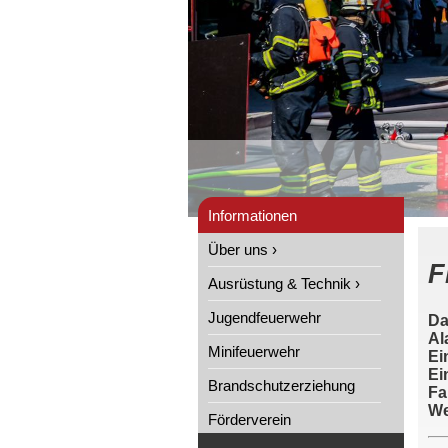
Informationen
Über uns ›
F
Ausrüstung & Technik ›
Jugendfeuerwehr
Da
Al
Minifeuerwehr
Ei
Ei
Brandschutzerziehung
Fa
We
Förderverein