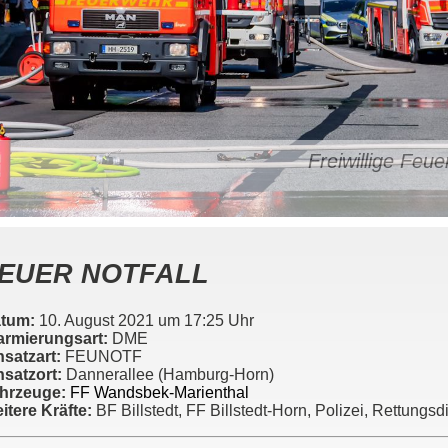
Freiwillige Fe
EUER NOTFALL
tum:
10. August 2021 um 17:25 Uhr
armierungsart:
DME
nsatzart:
FEUNOTF
nsatzort:
Dannerallee (Hamburg-Horn)
hrzeuge:
FF Wandsbek-Marienthal
itere Kräfte:
BF Billstedt, FF Billstedt-Horn, Polizei, Rettungsd