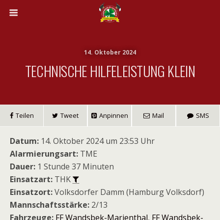
14. Oktober 2024
TECHNISCHE HILFELEISTUNG KLEIN
Teilen
Tweet
Anpinnen
Mail
SMS
Datum:
14. Oktober 2024 um 23:53 Uhr
Alarmierungsart:
TME
Dauer:
1 Stunde 37 Minuten
Einsatzart:
THK
Einsatzort:
Volksdorfer Damm (Hamburg Volksdorf)
Mannschaftsstärke:
2/13
Fahrzeuge:
FF Wandsbek-Marienthal
,
FF Wandsbek-